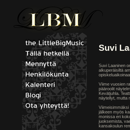
Suvi L
Suvi Laaninen on 
alkuperäisiltä am
opiskeluaikoinaan
Viime vuosien ra
pääroolit näytel
Kevätjuhla. Teat
näytellyt, mutta 
Viimeisimmäksi S
jälkeen myös kam
monissa eri koko
juoksemista, vae
kansakoulun rem