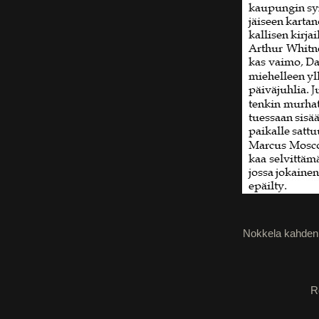
Nokkela kahden nä
R