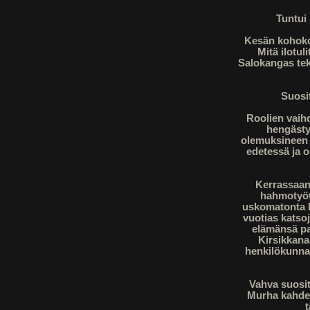
Tuntui 
Kesän kohokoh
Mitä ilotul
Salokangas tek
Suosit
Roolien vaihd
hengästyt
olemuksineen v
edetessä ja o
Kerrassaan 
hahmotyöt
uskomatonta he
vuotias katsoj
elämänsä par
Kirsikkana
henkilökunnan
Vahva suosit
Murha kahdel
t