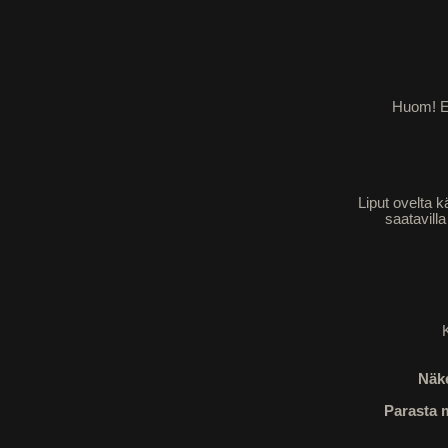
Huom! Es
Liput ovelta k
saatavill
Näke
Parasta m