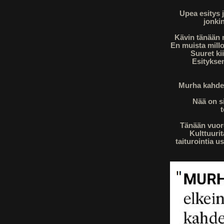
Upea esitys j
jonkin
Kävin tänään 
En muista millo
Suuret ki
Esityksen
Murha kahdel
Nää on s
Tänään vuor
Kulttuurit
taiturointia 