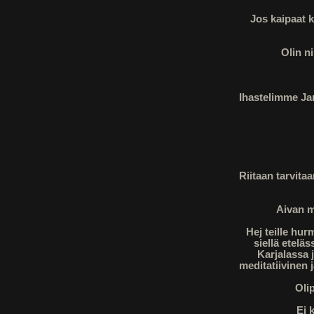
Jos kaipaat k
Olin ni
Ihastelimme Jar
Riitaan tarvita
Aivan m
Hej teille hur
siellä etelä
Karjalassa 
meditatiivinen 
Olip
Ei 